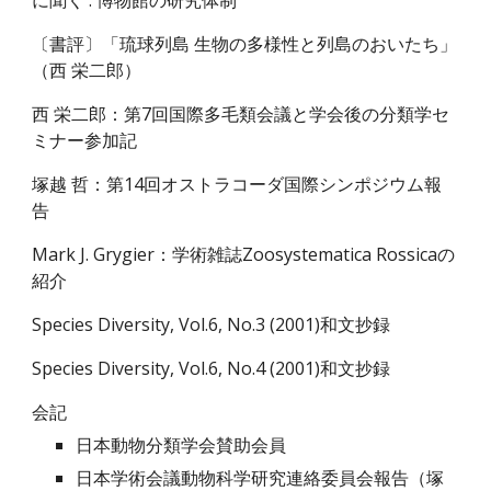
に聞く : 博物館の研究体制
〔書評〕「琉球列島 生物の多様性と列島のおいたち」
（西 栄二郎）
西 栄二郎：第7回国際多毛類会議と学会後の分類学セ
ミナー参加記
塚越 哲：第14回オストラコーダ国際シンポジウム報
告
Mark J. Grygier：学術雑誌Zoosystematica Rossicaの
紹介
Species Diversity, Vol.6, No.3 (200
1
)和文抄録
Species Diversity, Vol.6, No.4 (200
1
)和文抄録
会記
日本動物分類学会賛助会員
日本学術会議動物科学研究連絡委員会報告（塚