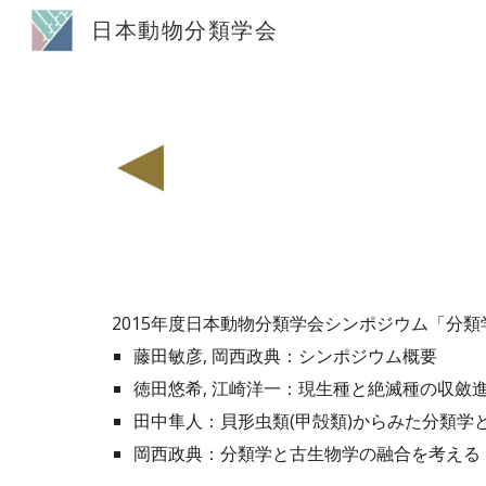
日本動物分類学会
Sk
201
5
年度日本動物分類学会シンポジウム「
分類
藤田敏彦, 岡西政典
：
シンポジウム概要
徳田悠希, 江崎洋一
：
現生種と絶滅種の収斂進
田中隼人
：
貝形虫類(甲殻類)からみた分類学
岡西政典
：
分類学と古生物学の融合を考える