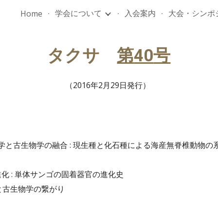
学会について
入会案内
大会・シンポ
Home
ip to main content
Skip to navigat
タクサ　
第
40
号
（201
6
年2月2
9
日
発行
） 
学と古生物学の融合 : 現生種と化石種による海産無脊椎動物の
化 : 単体サンゴの固着器官の進化史
と古生物学の繋がり