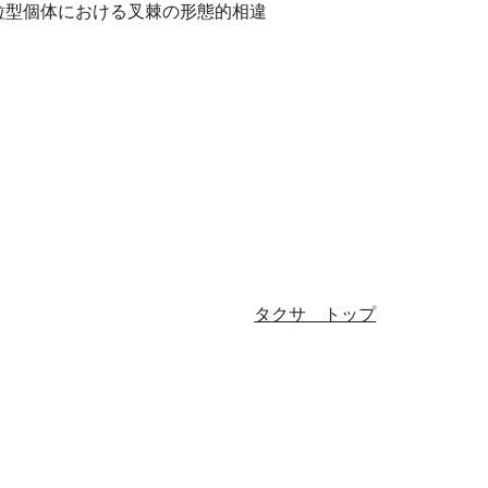
個体と米粒型個体における叉棘の形態的相違
タクサ　トップ