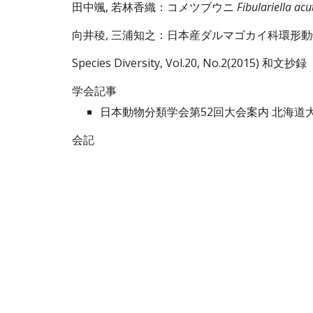
田中颯, 若林香織
：
コメツブウニ 
Fibulariella acu
向井稜, 三浦知之
：
日本産ダルマゴカイ科環形動
Species Diversity, Vol.
20
, No.2(201
5
) 和文抄録
学会記事
日本動物分類学会第52回大会案内 北海道
会記