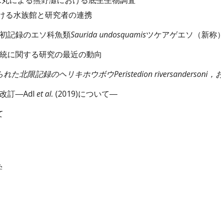
水丸による熊野灘における底生生物調査
ける水族館と研究者の連携
初記録のエソ科魚類
Saurida undosquamis
ツケアゲエソ（新称
統に関する研究の最近の動向
た北限記録のヘリキホウボウPeristedion riversanders
訂―Adl 
et al.
 (2019)について―
て
学