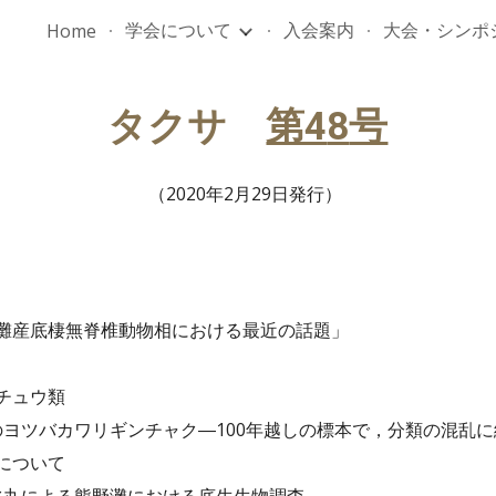
学会について
入会案内
大会・シンポ
Home
ip to main content
Skip to navigat
タクサ　
第4
8
号
（20
20
年2月2
9
日
発行
） 
灘産底棲無脊椎動物相における最近の話題
」
チュウ類
のヨツバカワリギンチャク―100年越しの標本で，分類の混乱
について