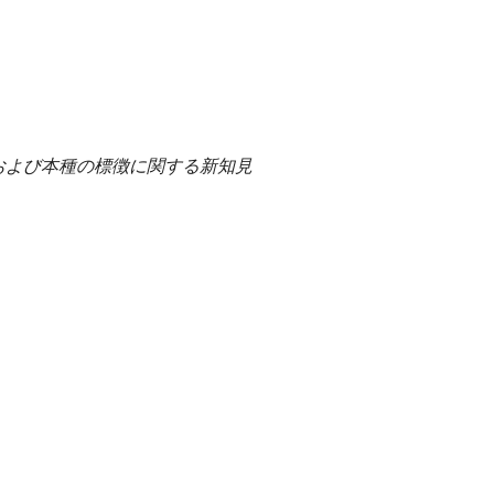
）
oni，および本種の標徴に関する新知見