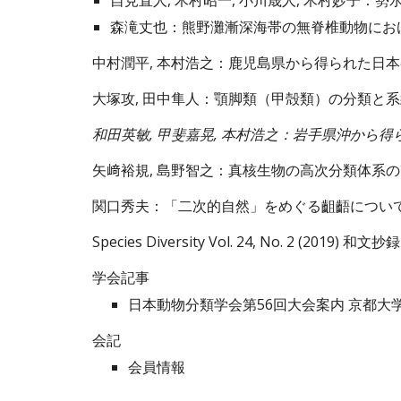
自見直人, 木村昭一, 小川晟人, 木村妙子
：
勢
森滝丈也
：
熊野灘漸深海帯の無脊椎動物にお
中村潤平, 本村浩之
：
鹿児島県から得られた日本
大塚攻, 田中隼人
：
顎脚類（甲殻類）の分類と系
和田英敏, 甲斐嘉晃, 本村浩之
：
岩手県沖から得られ
矢﨑裕規, 島野智之：真核生物の高次分類体系の改
関口秀夫：「二次的自然」をめぐる齟齬につい
Species Diversity Vol. 2
4
, No. 2 (
201
9
) 和文抄録
学会記事
日本動物分類学会第5
6
回大会案内 
京都大
会記
会員情報