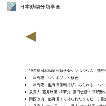
日本動物分類学会
Sk
201
9
年度日本動物分類学会シンポジウム「
熊野
古屋秀隆
：シンポジウム概要
古屋秀隆
：
熊野灘産頭足類にみられるニハイ
泉貴人, 藤井琢磨, 柳研介, 藤田敏彦
：
熊野灘
岡西政典
：
熊野灘より得られたクモヒトデ類