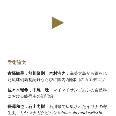
学術論文
古𣘺龍星，前川隆則，本村浩之
：
奄美大島から得られ
た琉球列島初記録ならびに国内2個体目のカエデエソ
佐々木瑞希，中尾 稔
：
マイマイサンゴムシの自然界
における終宿主の初記録
長澤和也，石山尚樹
：
石川県で採集されたイワナの寄
生虫，ミヤマナガクビムシ
Salmincola markewitschi