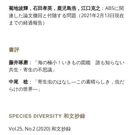
菊地波輝，石田孝英，鹿児島浩，江口克之
：
ABSに関
連した論文撤回と付随する問題（2021年2月13日現在
までの経過報告）
書評
藤井琢磨
：「海の極小！いきもの図鑑 誰も知らない
共生・寄生の不思議」
中尾 稔
：
「寄生虫のはなし―この素晴らしき，虫だ
らけの世界―」
SPECIES DIVERSITY 和文抄録
Vol.
25
, No.
2
(20
20
) 和文抄録