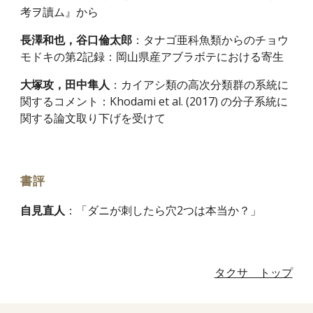
考ヲ讀ム』から
長澤和也，谷口倫太郎
：
タナゴ亜科魚類からのチョウ
モドキの第2記録：岡山県産アブラボテにおける寄生
大塚攻，田中隼人
：
カイアシ類の高次分類群の系統に
関するコメント：Khodami et al. (2017) の分子系統に
関する論文取り下げを受けて
書評
：
「ダニが刺したら穴2つは本当か？
」
自見直人
タクサ トップ