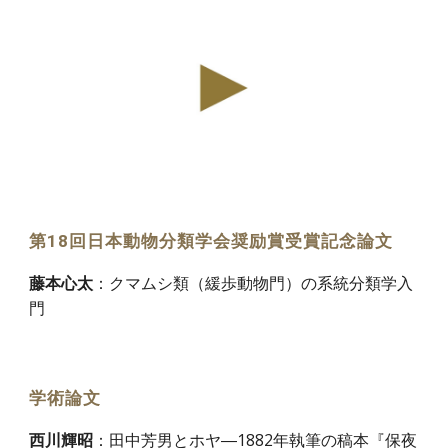
第18回日本動物分類学会奨励賞受賞記念論文
：クマムシ類（緩歩動物門）の系統分類学入
藤本心太
門
学術論文
：
田中芳男とホヤ―1882年執筆の稿本『保夜
西川輝昭